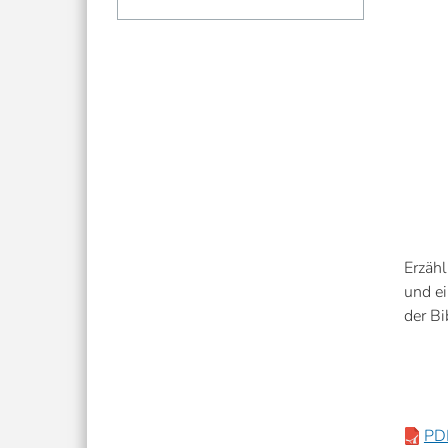
Erzähl
und e
der Bi
PDF