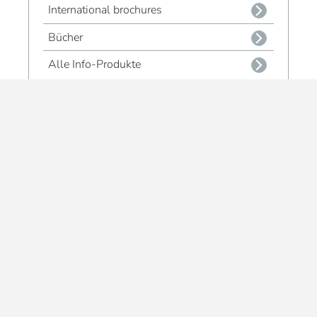
International brochures
Bücher
Alle Info-Produkte
Impressum
Kontakt
Versand- & Zahlungsbedingungen
Widerrufsrecht & Muster-Widerrufsformular
AGB
Privatsphäre und Datenschutz