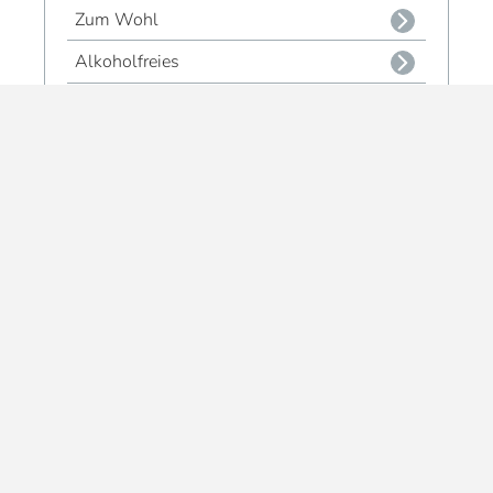
Zum Wohl
Alkoholfreies
Geschenksets - Genuss
Alle Genuss-Produkte
Impressum
Kontakt
Versand- & Zahlungsbedingungen
Widerrufsrecht & Muster-Widerrufsformular
AGB