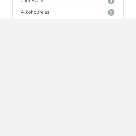
Zum Wohl
Alkoholfreies
Geschenksets - Genuss
Alle Genuss-Produkte
Impressum
Kontakt
Versand- & Zahlungsbedingungen
Widerrufsrecht & Muster-Widerrufsformular
AGB