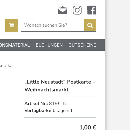
Newsletter
instagram
facebook
Suchen
ONSMATERIAL
BUCHUNGEN
GUTSCHEINE
tsmarkt
„Little Neustadt“ Postkarte -
Weihnachtsmarkt
Artikel Nr.:
8195_5
Verfügbarkeit:
lagernd
1,00
€