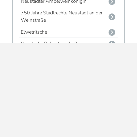
Neustadter Ampelweinkönigin
750 Jahre Stadtrechte Neustadt an der
Weinstraße
Elwetritsche
Neustader Rebpatenschaft
Dubbe, Dubbe, Dubbe
Gläser & Tassen
Magnete
Schönes & Praktisches
Geschenksets - Souvenirs
Alle Souvenir-Produkte