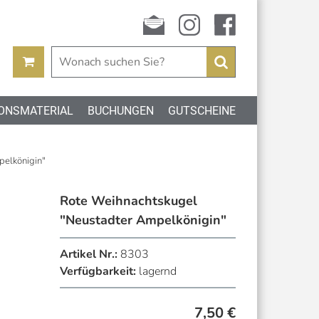
Newsletter
instagram
facebook
Suchen
ONSMATERIAL
BUCHUNGEN
GUTSCHEINE
pelkönigin"
Rote Weihnachtskugel
"Neustadter Ampelkönigin"
Artikel Nr.:
8303
Verfügbarkeit:
lagernd
7,50
€