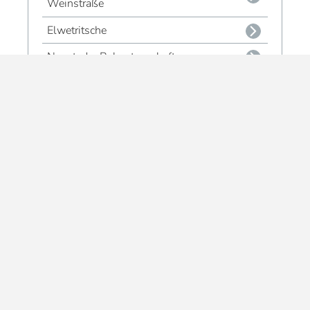
Weinstraße
Elwetritsche
Neustader Rebpatenschaft
Dubbe, Dubbe, Dubbe
Gläser & Tassen
Magnete
Schönes & Praktisches
Geschenksets - Souvenirs
Alle Souvenir-Produkte