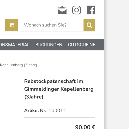
Newsletter
instagram
facebook
Suchen
ONSMATERIAL
BUCHUNGEN
GUTSCHEINE
Kapellenberg (3Jahre)
Rebstockpatenschaft im
Gimmeldinger Kapellenberg
(3Jahre)
Artikel Nr.:
100012
90,00
€