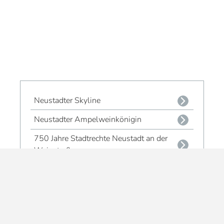
Neustadter Skyline
Neustadter Ampelweinkönigin
750 Jahre Stadtrechte Neustadt an der
Weinstraße
Elwetritsche
Neustader Rebpatenschaft
Dubbe, Dubbe, Dubbe