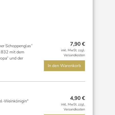
7,90
€
cher Schoppenglas“
inkl. MwSt. zzgl.
 1832 mit dem
Versandkosten
ropa“ und der
In den Warenkorb
4,90
€
el-Weinkönigin"
inkl. MwSt. zzgl.
Versandkosten