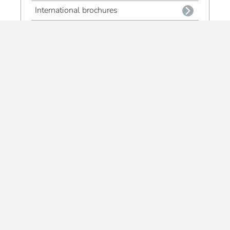
International brochures
Bücher
Alle Info-Produkte
Impressum
Kontakt
Versand- & Zahlungsbedingungen
Widerrufsrecht & Muster-Widerrufsformular
AGB
Privatsphäre und Datenschutz